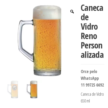
Caneca
de
Vidro
Reno
Person
alizada
Orce pelo
WhatsApp
11 99725 6692
Caneca de Vidro
650 ml