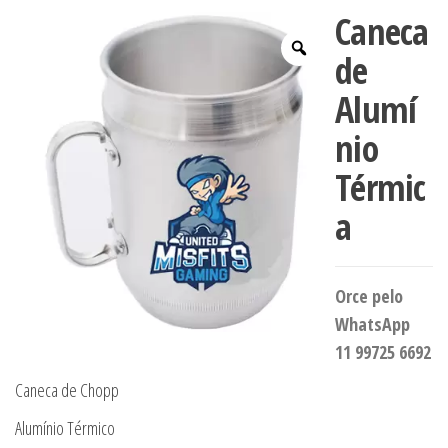
Caneca
de
Alumí
nio
Térmic
a
Orce pelo
WhatsApp
11 99725 6692
Caneca de Chopp
Alumínio Térmico