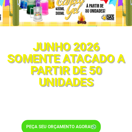
JUNHO 2026
SOMENTE ATACADO A
PARTIR DE 50
UNIDADES
PEÇA SEU ORÇAMENTO AGORA!