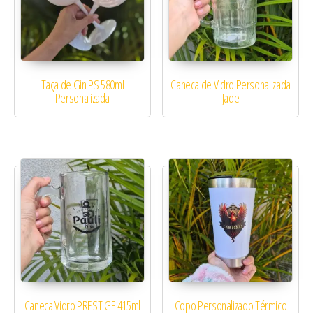
Taça de Gin PS 580ml
Caneca de Vidro Personalizada
Personalizada
Jade
Caneca Vidro PRESTIGE 415ml
Copo Personalizado Térmico