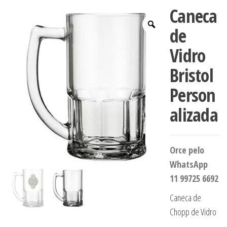
Caneca
de
Vidro
Bristol
Person
alizada
Orce pelo
WhatsApp
11 99725 6692
Caneca de
Chopp de Vidro