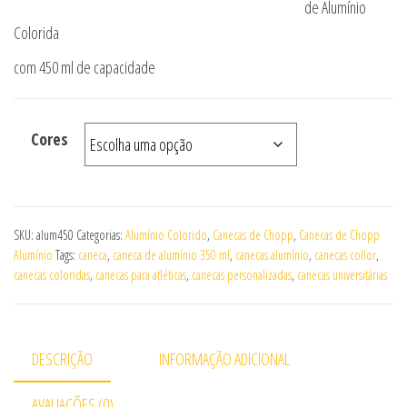
de Alumínio
Colorida
com 450 ml de capacidade
Cores
SKU:
alum450
Categorias:
Alumínio Colorido
,
Canecas de Chopp
,
Canecas de Chopp
Alumínio
Tags:
caneca
,
caneca de alumínio 350 ml
,
canecas alumínio
,
canecas collor
,
canecas coloridas
,
canecas para atléticas
,
canecas personalizadas
,
canecas universitárias
DESCRIÇÃO
INFORMAÇÃO ADICIONAL
AVALIAÇÕES (0)