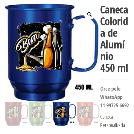
Caneca
Colorid
a de
Alumí
nio
450 ml
Orce pelo
WhatsApp
11 99725 6692
Caneca
Personalizada