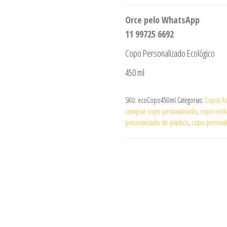
Orce pelo WhatsApp
11 99725 6692
Copo Personalizado Ecológico
450 ml
SKU:
ecoCopo450ml
Categorias:
Copos Acr
comprar copo personalizado
,
copo ecol
personalizado de plástico
,
copo persona