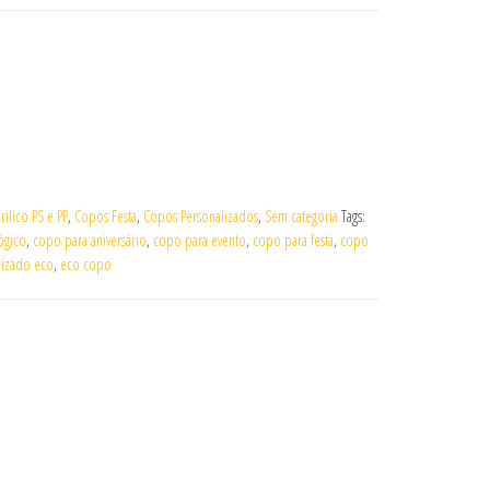
ilico PS e PP
,
Copos Festa
,
Copos Personalizados
,
Sem categoria
Tags:
ógico
,
copo para aniversário
,
copo para evento
,
copo para festa
,
copo
lizado eco
,
eco copo