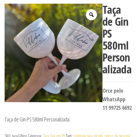
Taça
de Gin
PS
580ml
Person
alizada
Orce pelo
WhatsApp
11 99725 6692
Taça de Gin PS 580ml Personalizada.
SKU:
taçaGINps
Categoria:
Taça Gin em PS
Tags:
comprar taça de gin
,
preço de taça gin
,