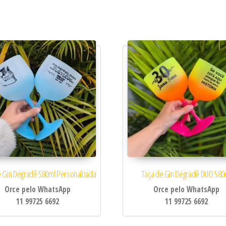
idade
 Gin Degradê 580ml Personalizada
Taça de Gin Degradê DUO 580
Orce pelo WhatsApp
Orce pelo WhatsApp
11 99725 6692
11 99725 6692