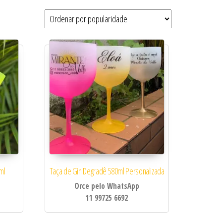
ml
Taça de Gin Degradê 580ml Personalizada
Orce pelo WhatsApp
11 99725 6692