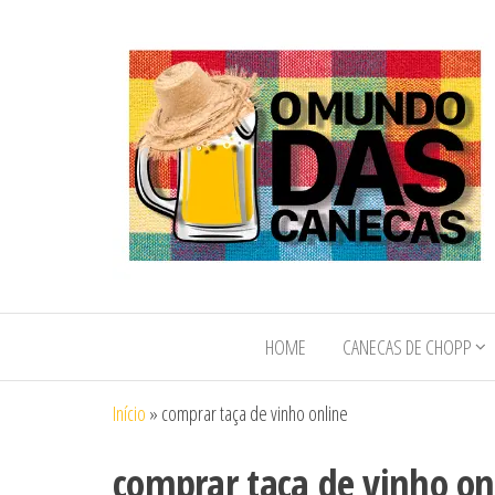
O Mundo das
O Mundo das
Canecas de
Canecas e
Chopp e
HOME
CANECAS DE CHOPP
Copos
Copos
Personalizados
Personalizados
Início
»
comprar taça de vinho online
comprar taça de vinho on