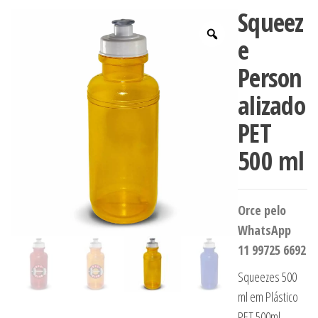
Squeez
e
Person
alizado
PET
500 ml
Orce pelo
WhatsApp
11 99725 6692
Squeezes 500
ml em Plástico
PET 500ml