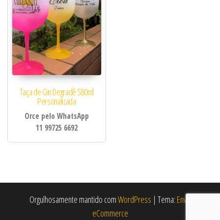
Taça de Gin Degradê 580ml
Personalizada
Orce pelo WhatsApp
11 99725 6692
Orgulhosamente mantido com
WordPress
|
Tema:
Envo
eCommerce