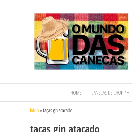
O Mundo das
O Mundo das
Canecas de
Canecas e
Chopp e
HOME
CANECAS DE CHOPP
Copos
Copos
Personalizados
Personalizados
Início
»
taças gin atacado
taças gin atacado