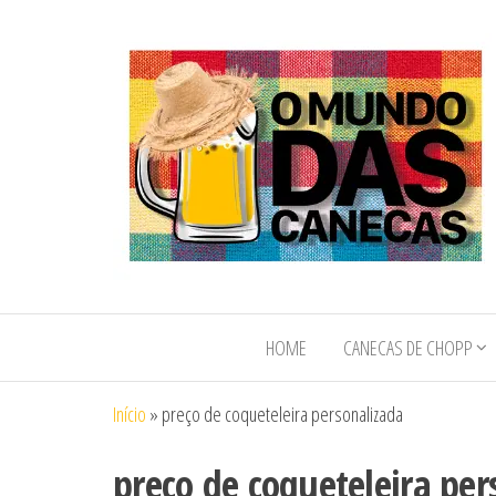
O Mundo das
O Mundo das
Canecas de
Canecas e
Chopp e
HOME
CANECAS DE CHOPP
Copos
Copos
Personalizados
Personalizados
Início
»
preço de coqueteleira personalizada
preço de coqueteleira per