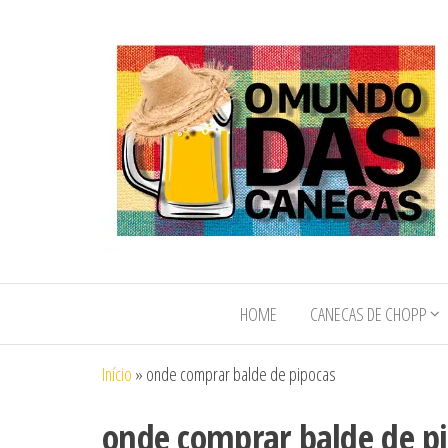
O Mundo das
O Mundo das
Canecas de
Canecas e
Chopp e
HOME
CANECAS DE CHOPP
Copos
Copos
Personalizados
Personalizados
Início
»
onde comprar balde de pipocas
onde comprar balde de p