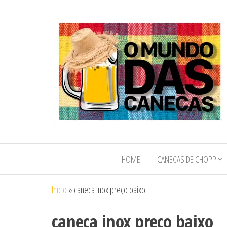
O Mundo das
O Mundo das
Canecas de
Canecas e
Chopp e
HOME
CANECAS DE CHOPP
Copos
Copos
Personalizados
Personalizados
Início
»
caneca inox preço baixo
caneca inox preço baixo