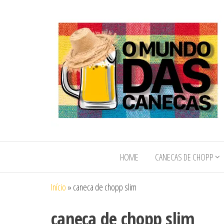
O Mundo das
O Mundo das
Canecas de
Canecas e
Chopp e
HOME
CANECAS DE CHOPP
Copos
Copos
Personalizados
Personalizados
Início
»
caneca de chopp slim
caneca de chopp slim