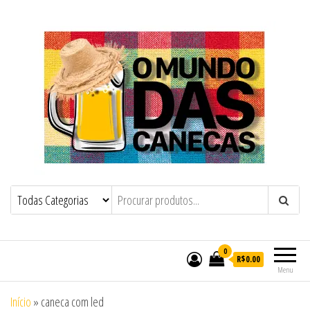
O Mundo das Canecas e Copos
O Mundo das Canecas de Chopp e
Copos Personalizados
Personalizados
0
R$0.00
Menu
Início
»
caneca com led