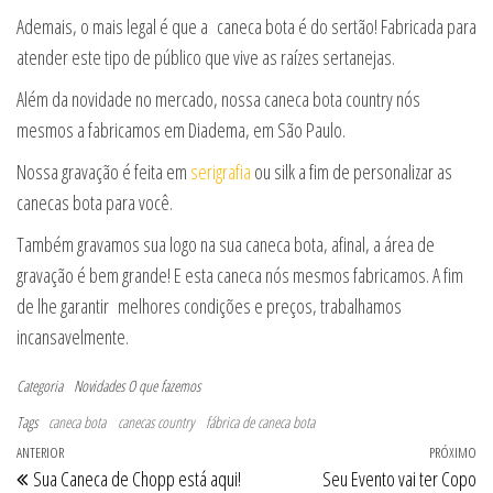
Ademais, o mais legal é que a caneca bota é do sertão! Fabricada para
atender este tipo de público que vive as raízes sertanejas.
Além da novidade no mercado, nossa caneca bota country nós
mesmos a fabricamos em Diadema, em São Paulo.
Nossa gravação é feita em
serigrafia
ou silk a fim de personalizar as
canecas bota para você.
Também gravamos sua logo na sua caneca bota, afinal, a área de
gravação é bem grande! E esta caneca nós mesmos fabricamos. A fim
de lhe garantir melhores condições e preços, trabalhamos
incansavelmente.
Categoria
Novidades
O que fazemos
Tags
caneca bota
canecas country
fábrica de caneca bota
Navegação de Post
Post anterior
ANTERIOR
PRÓXIMO
Pr
Sua Caneca de Chopp está aqui!
Seu Evento vai ter Copo